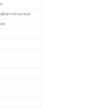
ая
омфортной ручкой
хая