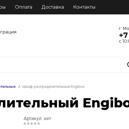
ры
Оплата
Доставка
Контакты
г. М
еграция
+7
с 10
ительные
/
Шкаф распределительный Engibox
лительный Engib
Артикул:
нет