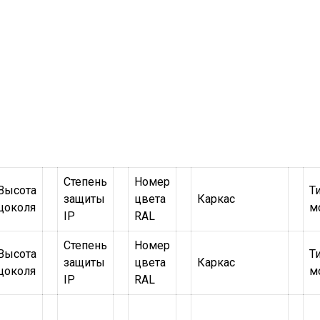
Степень
Номер
Высота
Т
защиты
цвета
Каркас
цоколя
м
IP
RAL
Степень
Номер
Высота
Т
защиты
цвета
Каркас
цоколя
м
IP
RAL