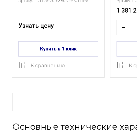
Артикул:
СТС-5-200-380-С-УХЛ1 IP54
Артикул:
С
1 381 2
Узнать цену
Купить в 1 клик
К сравнению
К 
Основные технические хар