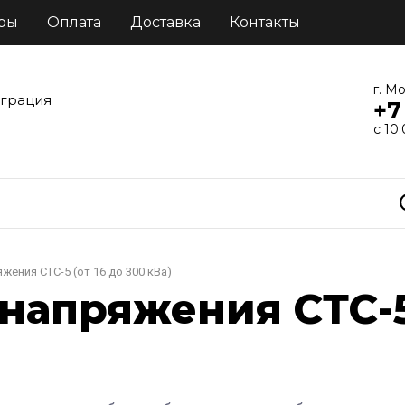
ры
Оплата
Доставка
Контакты
г. М
еграция
+7
с 10
ения СТС-5 (от 16 до 300 кВа)
апряжения СТС-5 