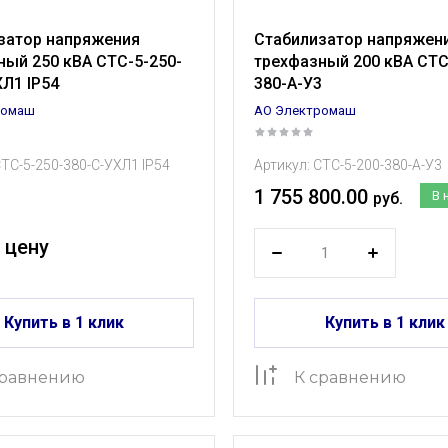
затор напряжения
Стабилизатор напряжен
ный 250 кВА СТС-5-250-
трехфазный 200 кВА СТС
ХЛ1 IP54
380-А-У3
ромаш
АО Электромаш
ТС-5-250-380-С-УХЛ1 IP54
Артикул:
СТС-5-200-380-А-У3
1 755 800.00
В 
руб.
 цену
Купить в 1 клик
Купить в 1 клик
сравнению
К сравнению