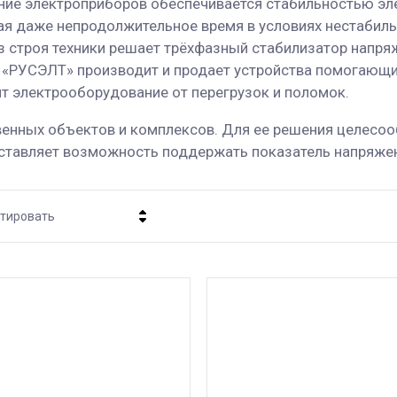
ие электроприборов обеспечивается стабильностью эле
я даже непродолжительное время в условиях нестабильно
строя техники решает трёхфазный стабилизатор напряж
я «РУСЭЛТ» производит и продает устройства помогающ
т электрооборудование от перегрузок и поломок.
венных объектов и комплексов. Для ее решения целес
оставляет возможность поддержать показатель напряжен
тировать
Цена - убывание
Цена - возрастание
Название - Я-А
Название - А-Я