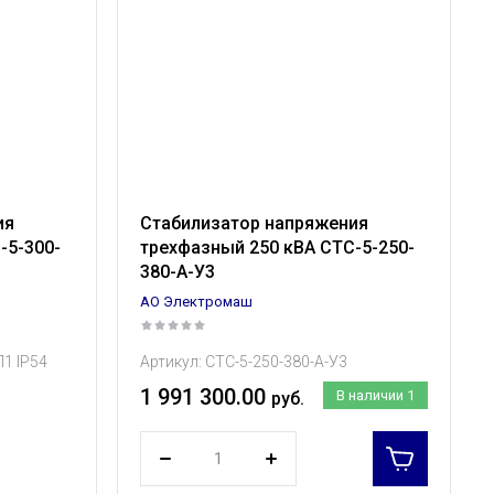
ия
Стабилизатор напряжения
-5-300-
трехфазный 250 кВА СТС-5-250-
380-А-У3
АО Электромаш
1 IP54
Артикул:
СТС-5-250-380-А-У3
1 991 300.00
В наличии
1
руб.