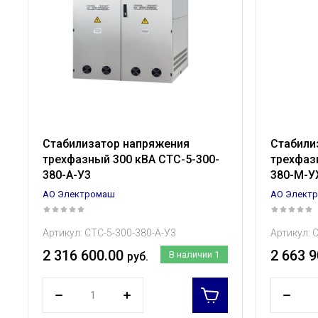
Стабилизатор напряжения
Стабили
трехфазный 300 кВА СТС-5-300-
трехфаз
380-А-У3
380-М-У
АО Электромаш
АО Элект
Артикул:
СТС-5-300-380-А-У3
Артикул:
С
2 316 600.00
2 663 9
В наличии
1
руб.