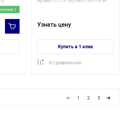
Л2
Артикул:
СТС-5-160-380-С-УХЛ1 IP54
наличии
1
Узнать цену
Купить в 1 клик
К сравнению
1
2
3